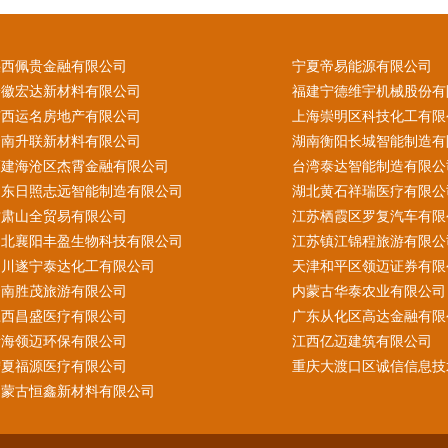
陕西佩贵金融有限公司
宁夏帝易能源有限公司
安徽宏达新材料有限公司
福建宁德维宇机械股份有
广西运名房地产有限公司
上海崇明区科技化工有限
云南升联新材料有限公司
湖南衡阳长城智能制造有
福建海沧区杰霄金融有限公司
台湾泰达智能制造有限公
山东日照志远智能制造有限公司
湖北黄石祥瑞医疗有限公
甘肃山全贸易有限公司
江苏栖霞区罗复汽车有限
湖北襄阳丰盈生物科技有限公司
江苏镇江锦程旅游有限公
四川遂宁泰达化工有限公司
天津和平区领迈证券有限
云南胜茂旅游有限公司
内蒙古华泰农业有限公司
江西昌盛医疗有限公司
广东从化区高达金融有限
青海领迈环保有限公司
江西亿迈建筑有限公司
宁夏福源医疗有限公司
重庆大渡口区诚信信息技
内蒙古恒鑫新材料有限公司